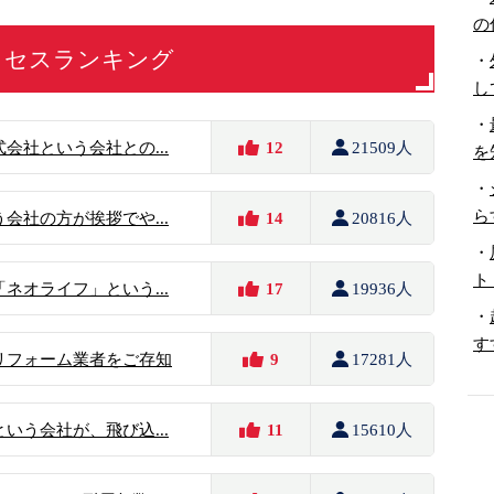
の
クセスランキング
・
し
・
会社という会社との...
12
21509人
を
・
ら
会社の方が挨拶でや...
14
20816人
・
ト
ネオライフ」という...
17
19936人
・
す
リフォーム業者をご存知
9
17281人
いう会社が、飛び込...
11
15610人