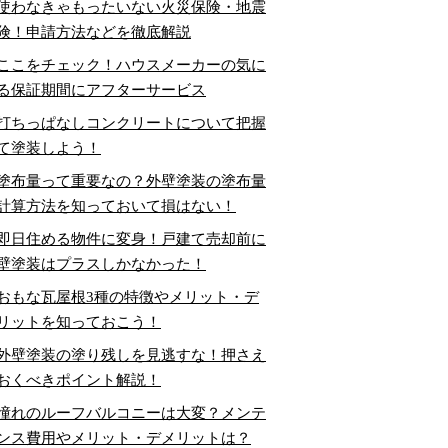
使わなきゃもったいない火災保険・地震
険！申請方法などを徹底解説
ここをチェック！ハウスメーカーの気に
る保証期間にアフターサービス
打ちっぱなしコンクリートについて把握
て塗装しよう！
塗布量って重要なの？外壁塗装の塗布量
計算方法を知っておいて損はない！
即日住める物件に変身！戸建て売却前に
壁塗装はプラスしかなかった！
おもな瓦屋根3種の特徴やメリット・デ
リットを知っておこう！
外壁塗装の塗り残しを見逃すな！押さえ
おくべきポイント解説！
憧れのルーフバルコニーは大変？メンテ
ンス費用やメリット・デメリットは？