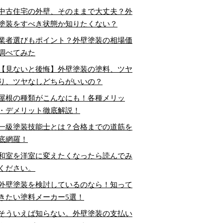
中古住宅の外壁、そのままで大丈夫？外
塗装をすべき状態か知りたくない？
業者選びもポイント？外壁塗装の相場価
調べてみた
【見ないと後悔】外壁塗装の塗料、ツヤ
り、ツヤなしどちらがいいの？
屋根の種類がこんなにも！各種メリッ
・デメリット徹底解説！
一級塗装技能士とは？合格までの道筋を
底網羅！
和室を洋室に変えたくなったら読んでみ
ください。
外壁塗装を検討しているのなら！知って
きたい塗料メーカー5選！
そういえば知らない。外壁塗装の支払い