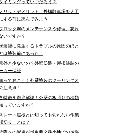
タイミングっていつだろう？
メリットデメリット！外構駐車場を人工
にする前に読んでみよう！
ブロック塀のメンテナンスや修理、忘れ
ないですか？
塗装後に発生するトラブルの原因のほと
どは塗装前にあった！
意外と少ないの？外壁塗装・屋根塗装の
ーカー保証
知っておこう！外壁塗装のクーリングオ
の注意点！
各特徴を徹底解説！外壁の板張りの種類
知っていますか？
スレート屋根とは切っても切れない作業
縁切り」とは？
近隣への配慮が最重要？狭小地での足場