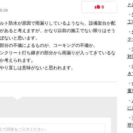
と
0
8:19
・
工
ルト防水が原因で雨漏りしているようなら、設備架台か配
があると考えますが、かなり以前の施工でない限りはそう
・
ぼないと思います。
テ
部分の不備によるものか、コーキングの不備か。
・
ンクリート打ち継ぎの部分から雨漏りが入ってきているな
対
か考えられます。
・
やり直しは意味がないと思われます。
き
・
重
・
に
・
壁