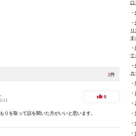
口
・
・
り
す
・
て
・
カ
2
件
・
・
ん
0
6:11
・
・
もりを取って話を聞いた方がいいと思います。
・
・