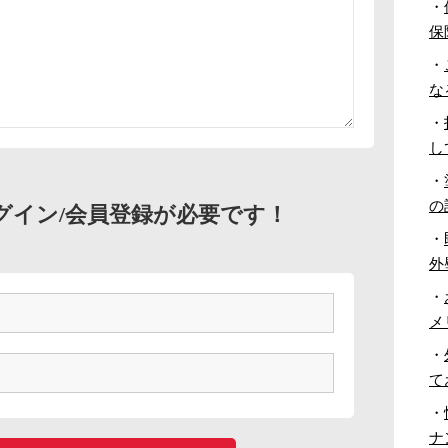
・
保
・
な
・
し
・
の
グイン/会員登録が必要です！
・
外
・
メ
・
て
・
ナ