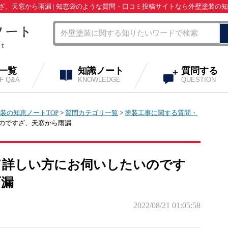
、天窓から雨漏 | 知恵袋のような質問・口コミ投稿サイトなら外壁塗装の
A一覧
知識ノート
質問する
OF Q&A
KNOWLEDGE
QUESTION
装の知恵ノートTOP
>
質問カテゴリ一覧
>
塗装工事に関する質問・
いのですざ、天窓から雨漏
て詳しい方にお伺いしたいのです
雨漏
2022/08/21 01:05:58