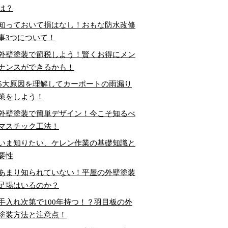
は？
知っておいて損はなし！おもな防水改修
事3つについて！
外壁塗装で節税しよう！賢くお得にメン
ナンスができるかも！
5大原因を理解してカーポートの雨漏り
策をしよう！
外壁塗装で簡単デザイン！今こそ知るべ
マスチック工法！
いま知りたい、ケレン作業の基礎知識と
要性
あまり知られていない！平屋の外壁塗装
足場はいるのか？
手入れ次第で100年持つ！？羽目板の外
塗装方法と注意点！