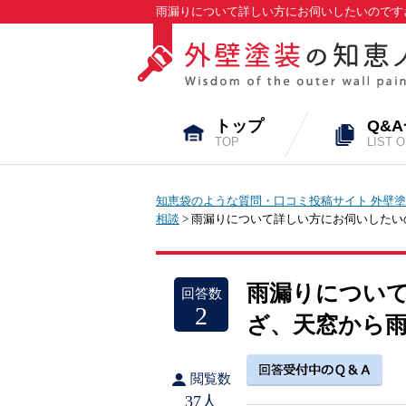
雨漏りについて詳しい方にお伺いしたいのですざ
トップ
Q&
TOP
LIST 
知恵袋のような質問・口コミ投稿サイト 外壁塗
相談
> 雨漏りについて詳しい方にお伺いした
雨漏りについ
回答数
2
ざ、天窓から
閲覧数
37人