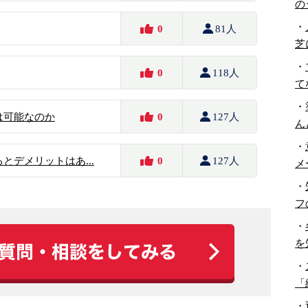
の
・
0
81人
芝
・
0
118人
て
・
は可能なのか
0
127人
ん
・
とデメリットはあ...
0
127人
メ
・
フ
・
を
・
「
・