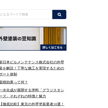
新日本ビルメンテナンス株式会社の外壁
装を解説！丁寧な施工を実現するための
ポート体制
面積効果って何？
一水化成が展開する塗料「グラジスタシ
ーズ」それぞれの特徴と魅力
【徹底比較】東京の外壁塗装業者10選！