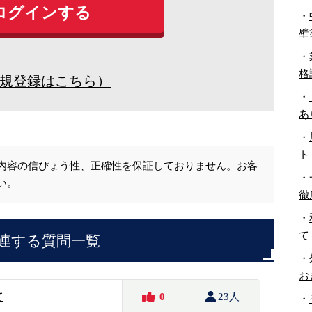
・
壁
・
格
規登録はこちら）
・
あ
・
ト
内容の信ぴょう性、正確性を保証しておりません。お客
・
い。
徹
・
て
連する質問一覧
・
お
て
0
23人
・