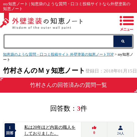
my知恵ノート | 知恵袋のような質問・口コミ投稿サイトなら外壁塗装の
知恵ノート
知恵袋のような質問・口コミ投稿サイト 外壁塗装の知恵ノートTOP
> my知恵ノ
ート
竹村さんのＭｙ知恵ノート
登録日：2018年01月15日
竹村
さんの回答済みの質問一覧
回答数：
3
件
私は20年ほど内装の職人を
1
0
回答
しておりました。
24人