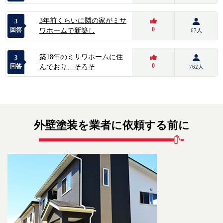
3年前くらいに隣の家がミサ
3
0
回答
ワホームで新築し
67人
築18年のミサワホームに住
3
0
回答
んでおり、そろそ
762人
外壁塗装を業者に依頼する前に