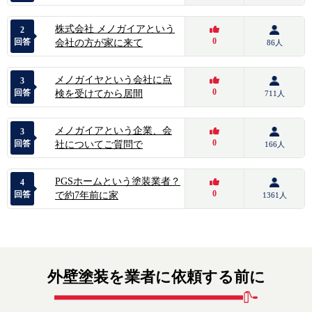
株式会社 メノガイアという
2
0
回答
会社の方が家に来て
86人
メノガイヤという会社に点
3
0
回答
検を受けてから居間
711人
メノガイアという企業、会
3
0
回答
社についてご質問で
166人
PGSホームという塗装業者？
4
0
回答
で約7年前に家
1361人
外壁塗装を業者に依頼する前に