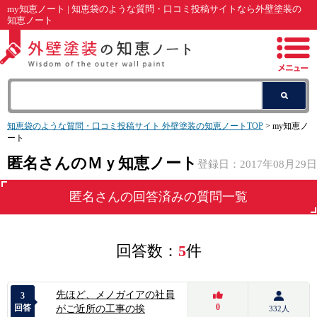
my知恵ノート | 知恵袋のような質問・口コミ投稿サイトなら外壁塗装の
知恵ノート
知恵袋のような質問・口コミ投稿サイト 外壁塗装の知恵ノートTOP
> my知恵ノ
ート
匿名さんのＭｙ知恵ノート
登録日：2017年08月29日
匿名
さんの回答済みの質問一覧
回答数：
5
件
先ほど、メノガイアの社員
3
0
回答
がご近所の工事の挨
332人